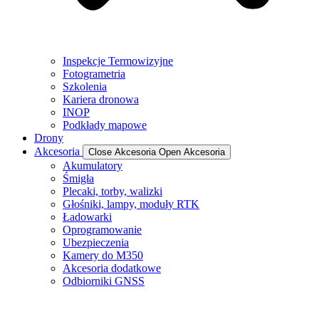
Inspekcje Termowizyjne
Fotogrametria
Szkolenia
Kariera dronowa
INOP
Podkłady mapowe
Drony
Akcesoria
Close Akcesoria
Open Akcesoria
Akumulatory
Śmigła
Plecaki, torby, walizki
Głośniki, lampy, moduły RTK
Ładowarki
Oprogramowanie
Ubezpieczenia
Kamery do M350
Akcesoria dodatkowe
Odbiorniki GNSS