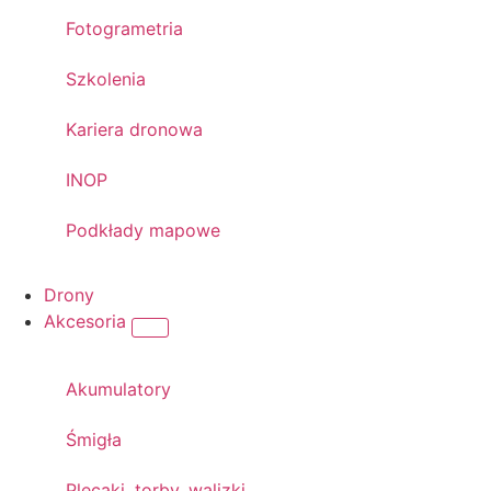
Fotogrametria
Szkolenia
Kariera dronowa
INOP
Podkłady mapowe
Drony
Akcesoria
Akumulatory
Śmigła
Plecaki, torby, walizki