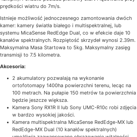
prędkości wiatru do 7m/s.
Istnieje
możliwość jednoczesnego zamontowania dwóch
kamer: kamery światła białego i multispektralnej, lub
systemu MicaSense RedEdge Dual,
co w efekcie daje 10
kanałów spektralnych. Rozpiętość skrzydeł wynosi 2.39m.
Maksymalna Masa Startowa to 5kg. Maksymalny zasięg
transmisji to 7.5 kilometra.
Akcesoria:
2 akumulatory pozwalają na wykonanie
ortofotomapy 1400ha
powierzchni terenu, lecąc na
100 metrach. Na pułapie 150 metrów ta powierzchnia
będzie jeszcze większa.
Kamera
Sony RX1R II lub Sony UMC-R10c
robi
zdjęcia
w bardzo wysokiej jakości.
Kamera multispektralna MicaSense RedEdge-MX lub
RedEdge-MX Dual (10 kanałów spektralnych)
umożliwia zaawansowane obrazowanie witalności