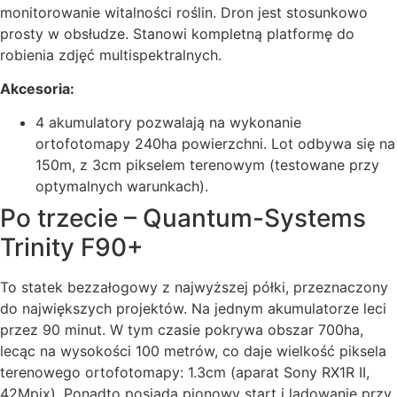
monitorowanie witalności roślin. Dron jest stosunkowo
prosty w obsłudze. Stanowi kompletną platformę do
robienia zdjęć multispektralnych.
Akcesoria:
4 akumulatory pozwalają na wykonanie
ortofotomapy 240ha powierzchni. Lot odbywa się na
150m, z 3cm pikselem terenowym (testowane przy
optymalnych warunkach).
Po trzecie – Quantum-Systems
Trinity F90+
To statek bezzałogowy z najwyższej półki, przeznaczony
do największych projektów. Na jednym akumulatorze leci
przez 90 minut.
W tym czasie pokrywa obszar 700ha,
lecąc na wysokości 100 metrów, co daje wielkość piksela
terenowego ortofotomapy: 1.3cm (aparat Sony RX1R II,
42Mpix). Ponadto
posiada pionowy start i lądowanie przy