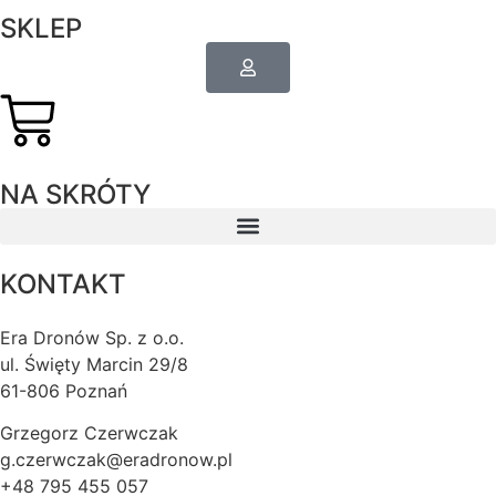
SKLEP
NA SKRÓTY
KONTAKT
Era Dronów Sp. z o.o.
ul. Święty Marcin 29/8
61-806 Poznań
Grzegorz Czerwczak
g.czerwczak@eradronow.pl
+48 795 455 057